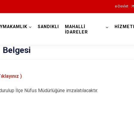
e-Devlet
AYMAKAMLIK
SANDIKLI
MAHALLİ
HİZMET
Afyonkarahisar
İDARELER
 Belgesi
ıklayınız )
Başmakçı
durulup İlçe Nüfus Müdürlüğüne imzalatılacaktır.
Bayat
Bolvadin
Çay
Çobanlar