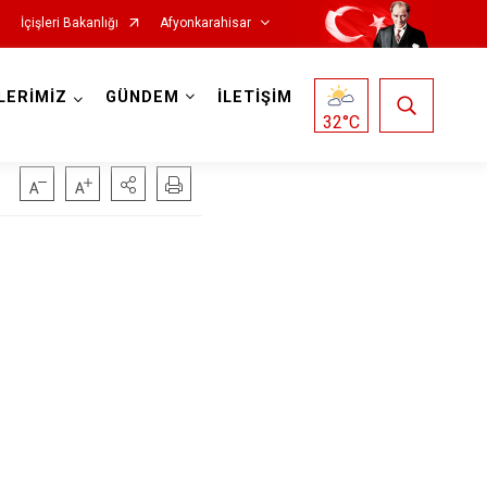
İçişleri Bakanlığı
Afyonkarahisar
LERİMİZ
GÜNDEM
İLETİŞİM
32
°C
Hocalar
İhsaniye
İscehisar
Kızılören
Sandıklı