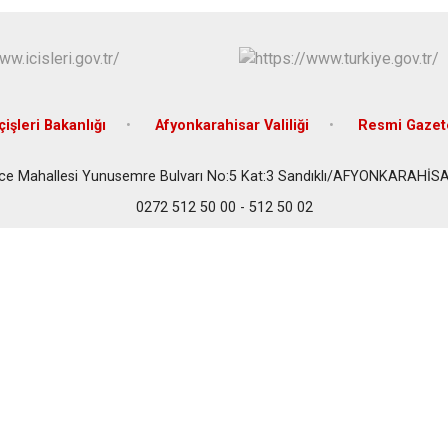
Dazkırı
Dinar
Emirdağ
Evciler
çişleri Bakanlığı
Afyonkarahisar Valiliği
Resmi Gazet
ce Mahallesi Yunusemre Bulvarı No:5 Kat:3 Sandıklı/AFYONKARAHİS
0272 512 50 00 - 512 50 02