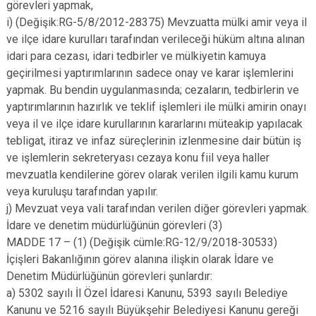
görevleri yapmak,
i) (Değişik:RG-5/8/2012-28375) Mevzuatta mülki amir veya il
ve ilçe idare kurulları tarafından verileceği hüküm altına alınan
idari para cezası, idari tedbirler ve mülkiyetin kamuya
geçirilmesi yaptırımlarının sadece onay ve karar işlemlerini
yapmak. Bu bendin uygulanmasında; cezaların, tedbirlerin ve
yaptırımlarının hazırlık ve teklif işlemleri ile mülki amirin onayı
veya il ve ilçe idare kurullarının kararlarını müteakip yapılacak
tebligat, itiraz ve infaz süreçlerinin izlenmesine dair bütün iş
ve işlemlerin sekreteryası cezaya konu fiil veya haller
mevzuatla kendilerine görev olarak verilen ilgili kamu kurum
veya kuruluşu tarafından yapılır.
j) Mevzuat veya vali tarafından verilen diğer görevleri yapmak.
İdare ve denetim müdürlüğünün görevleri (3)
MADDE 17 – (1) (Değişik cümle:RG-12/9/2018-30533)
İçişleri Bakanlığının görev alanına ilişkin olarak İdare ve
Denetim Müdürlüğünün görevleri şunlardır:
a) 5302 sayılı İl Özel İdaresi Kanunu, 5393 sayılı Belediye
Kanunu ve 5216 sayılı Büyükşehir Belediyesi Kanunu gereği