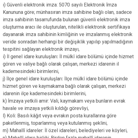
ı) Güvenli elektronik imza: 5070 sayılı Elektronik İmza
Kanununa göre; münhasıran imza sahibine bağlı olan, sadece
imza sahibinin tasarrufunda bulunan güvenli elektronik imza
oluşturma aracı ile oluşturulan, nitelikli elektronik sertifikaya
dayanarak imza sahibinin kimliğinin ve imzalanmış elektronik
veride sonradan herhangi bir değişiklik yapılıp yapılmadığının
tespitini sağlayan elektronik imzayı,
i) İl genel idare kuruluşları: İl mülkî idare bölümü içinde hizmet
gören ve valiye bağlı olarak çalışan, merkezi idarenin il
kademesindeki birimlerini,
j) İlçe genel idare kuruluşları: İlçe mülkî idare bölümü içinde
hizmet gören ve kaymakama bağlı olarak çalışan, merkezi
idarenin ilçe kademesindeki birimlerini,
k) İmzaya yetkili amir: Vali, kaymakam veya bunların evrak
havale ve imzaya yetkili kıldığı görevliyi,
l) Koli: Basılı kâğıt veya evrakın posta kurallarına göre
paketlenmiş, toparlanmış veya kutulanmış şeklini,
m) Mahallî idareler: İl özel idareleri, belediyeleri ve köyleri,
n) Mahallî idare birliği: Birden fazla mahallî idarenin,