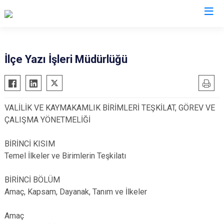
Afyonkarahisar
İlçe Yazı İşleri Müdürlüğü
Başmakçı
Hocalar
Bayat
İhsaniye
VALİLİK VE KAYMAKAMLIK BİRİMLERİ TEŞKİLAT, GÖREV VE
Bolvadin
İscehisar
ÇALIŞMA YÖNETMELİĞİ
Çay
Kızılören
Çobanlar
Sandıklı
BİRİNCİ KISIM
Temel İlkeler ve Birimlerin Teşkilatı
Dazkırı
Şuhut
Dinar
Sultandağı
BİRİNCİ BÖLÜM
Emirdağ
Sinanpaşa
Amaç, Kapsam, Dayanak, Tanım ve İlkeler
Evciler
Amaç