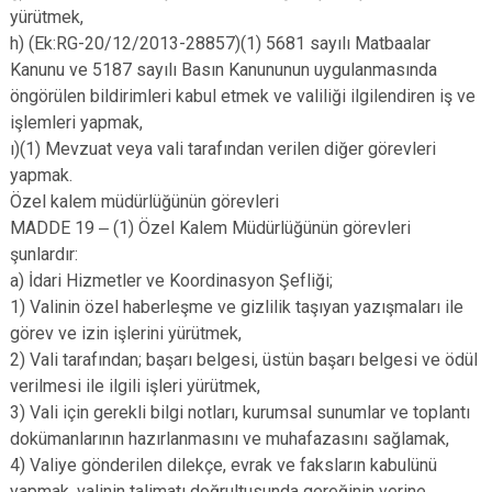
yürütmek,
h) (Ek:RG-20/12/2013-28857)(1) 5681 sayılı Matbaalar
Kanunu ve 5187 sayılı Basın Kanununun uygulanmasında
öngörülen bildirimleri kabul etmek ve valiliği ilgilendiren iş ve
işlemleri yapmak,
ı)(1) Mevzuat veya vali tarafından verilen diğer görevleri
yapmak.
Özel kalem müdürlüğünün görevleri
MADDE 19 ‒ (1) Özel Kalem Müdürlüğünün görevleri
şunlardır:
a) İdari Hizmetler ve Koordinasyon Şefliği;
1) Valinin özel haberleşme ve gizlilik taşıyan yazışmaları ile
görev ve izin işlerini yürütmek,
2) Vali tarafından; başarı belgesi, üstün başarı belgesi ve ödül
verilmesi ile ilgili işleri yürütmek,
3) Vali için gerekli bilgi notları, kurumsal sunumlar ve toplantı
dokümanlarının hazırlanmasını ve muhafazasını sağlamak,
4) Valiye gönderilen dilekçe, evrak ve faksların kabulünü
yapmak, valinin talimatı doğrultusunda gereğinin yerine