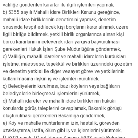
valiliğe gönderilen kararlar ile ilgili işlemleri yapmak,
b) 5355 sayılı Mahalli İdare Birlikleri Kanunu gereğince,
mahalli idare birliklerinin denetimini yapmak, denetim
sırasında tespit edilecek kişi borçlarını karar alınmak üzere
ilgili birliğe bildirmek, yetkili birlik organlarınca alınan kişi
borcu kararlarını inceleyerek idari yargıya başvurulması
gerekenleri Hukuk İşleri Şube Müdürlüğüne göndermek,
c) Valiliğin, mahalli idareler ve mahalli idarelerin kurdukları
işletme, müessese, teşekkül ve birlikleri üzerindeki gözetim
ve denetim yetkisi ile diğer vesayet görev ve yetkilerinin
kullanılmasına ilişkin iş ve işlemleri yürütmek,
ç) Belediyelerin kurulması, bazı köylerin veya bağlıların
belediyelerle birleşmesi işlemlerini yürütmek,
d) Mahalli idareler ve mahallî idare birliklerinin hukuki
konularda görüş taleplerini cevaplamak, Bakanlık görüşü
oluşturulması gerekenleri Bakanlığa göndermek,
e) Köy ve mahalle muhtarlarının izin, hastalık, görevden
uzaklaştırma, istifa, ölüm gibi iş ve işlemlerini yürütmek,
f) 5302 sayılı İl Özel İdaresi Kanunu, 5393 sayılı Belediye