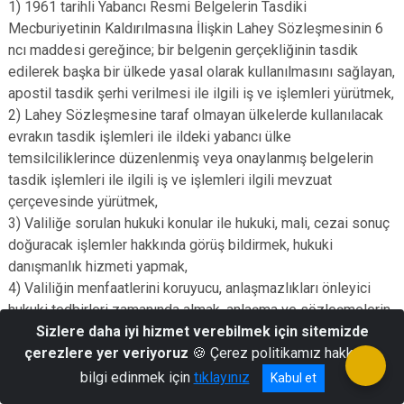
1) 1961 tarihli Yabancı Resmi Belgelerin Tasdiki
Mecburiyetinin Kaldırılmasına İlişkin Lahey Sözleşmesinin 6
ncı maddesi gereğince; bir belgenin gerçekliğinin tasdik
edilerek başka bir ülkede yasal olarak kullanılmasını sağlayan,
apostil tasdik şerhi verilmesi ile ilgili iş ve işlemleri yürütmek,
2) Lahey Sözleşmesine taraf olmayan ülkelerde kullanılacak
evrakın tasdik işlemleri ile ildeki yabancı ülke
temsilciliklerince düzenlenmiş veya onaylanmış belgelerin
tasdik işlemleri ile ilgili iş ve işlemleri ilgili mevzuat
çerçevesinde yürütmek,
3) Valiliğe sorulan hukuki konular ile hukuki, mali, cezai sonuç
doğuracak işlemler hakkında görüş bildirmek, hukuki
danışmanlık hizmeti yapmak,
4) Valiliğin menfaatlerini koruyucu, anlaşmazlıkları önleyici
hukuki tedbirleri zamanında almak, anlaşma ve sözleşmelerin
bu esaslara uygun olarak yapılmasına yardımcı olmak,
Sizlere daha iyi hizmet verebilmek için sitemizde
5) Valiliğin amaçlarını gerçekleştirmek, mevzuata ve plan ve
çerezlere yer veriyoruz
🍪 Çerez politikamız hakkında
programa uygun çalışmasını temin etmek amacıyla gerekli
bilgi edinmek için
tıklayınız
Kabul et
hukuki teklifleri hazırlamak ve Valiye sunmak,