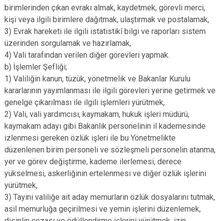
birimlerinden çıkan evrakı almak, kaydetmek, görevli merci,
kişi veya ilgili birimlere dağıtmak, ulaştırmak ve postalamak,
3) Evrak hareketi ile ilgili istatistikî bilgi ve raporları sistem
üzerinden sorgulamak ve hazırlamak,
4) Vali tarafından verilen diğer görevleri yapmak.
b) İşlemler Şefliği;
1) Valiliğin kanun, tüzük, yönetmelik ve Bakanlar Kurulu
kararlarının yayımlanması ile ilgili görevleri yerine getirmek ve
genelge çıkarılması ile ilgili işlemleri yürütmek,
2) Vali, vali yardımcısı, kaymakam, hukuk işleri müdürü,
kaymakam adayı gibi Bakanlık personelinin il kademesinde
izlenmesi gereken özlük işleri ile bu Yönetmelikte
düzenlenen birim personeli ve sözleşmeli personelin atanma,
yer ve görev değiştirme, kademe ilerlemesi, derece
yükselmesi, askerliğinin ertelenmesi ve diğer özlük işlerini
yürütmek,
3) Tayini valiliğe ait aday memurların özlük dosyalarını tutmak,
asil memurluğa geçirilmesi ve yemin işlerini düzenlemek,
disiplin cezası ve ödüllendirme işlerini yürütmek, izin,