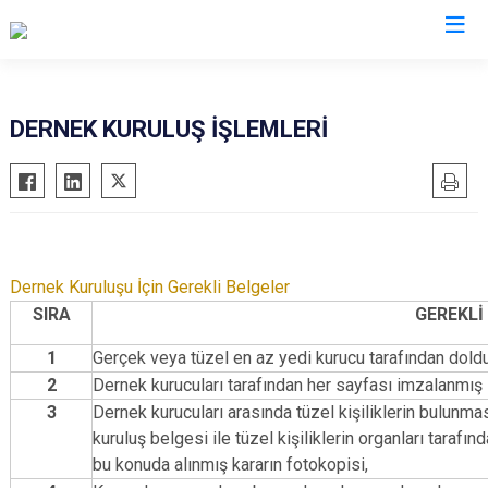
Afyonkarahisar
DERNEK KURULUŞ İŞLEMLERİ
Başmakçı
Hocalar
Bayat
İhsaniye
Bolvadin
İscehisar
Çay
Kızılören
Dernek Kuruluşu İçin Gerekli Belgeler
Çobanlar
Sandıklı
SIRA
GEREKLİ
Dazkırı
Şuhut
1
Gerçek veya tüzel en az yedi kurucu tarafından dold
Dinar
Sultandağı
2
Dernek kurucuları tarafından her sayfası imzalanmış
Emirdağ
Sinanpaşa
3
Dernek kurucuları arasında tüzel kişiliklerin bulunması
kuruluş belgesi ile tüzel kişiliklerin organları tarafı
Evciler
bu konuda alınmış kararın fotokopisi,