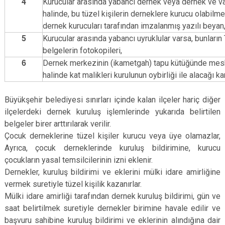
4
Kurucular arasında yabancı dernek veya dernek ve va
halinde, bu tüzel kişilerin derneklere kurucu olabilmes
dernek kurucuları tarafından imzalanmış yazılı beyan
5
Kurucular arasında yabancı uyruklular varsa, bunların
belgelerin fotokopileri,
Dernek merkezinin (ikametgah) tapu kütüğünde mesk
6
halinde kat malikleri kurulunun oybirliği ile alacağı 
Büyükşehir belediyesi sınırları içinde kalan ilçeler hariç diğer
ilçelerdeki dernek kuruluş işlemlerinde yukarıda belirtilen
belgeler birer arttırılarak verilir.
Çocuk derneklerine tüzel kişiler kurucu veya üye olamazlar,
Ayrıca, çocuk derneklerinde kuruluş bildirimine, kurucu
çocukların yasal temsilcilerinin izni eklenir.
Dernekler, kuruluş bildirimi ve eklerini mülki idare amirliğine
vermek suretiyle tüzel kişilik kazanırlar.
Mülki idare amirliği tarafından dernek kuruluş bildirimi, gün ve
saat belirtilmek suretiyle dernekler birimine havale edilir ve
başvuru sahibine kuruluş bildirimi ve eklerinin alındığına dair