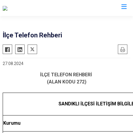
Afyonkarahisar
İlçe Telefon Rehberi
Başmakçı
Hocalar
Bayat
İhsaniye
27.08.2024
Bolvadin
İscehisar
Çay
Kızılören
İLÇE TELEFON REHBERİ
(ALAN KODU 272)
Çobanlar
Sandıklı
Dazkırı
Şuhut
Dinar
Sultandağı
SANDIKLI İLÇESİ İLETİŞİM BİLGİL
Emirdağ
Sinanpaşa
Evciler
Kurumu