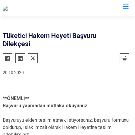
Afyonkarahisar
Tüketici Hakem Heyeti Başvuru
Dilekçesi
Başmakçı
Hocalar
Bayat
İhsaniye
Bolvadin
İscehisar
20.10.2020
Çay
Kızılören
Çobanlar
Sandıklı
Dazkırı
Şuhut
**ÖNEMLİ**
Dinar
Sultandağı
Başvuru yapmadan mutlaka okuyunuz
Emirdağ
Sinanpaşa
Başvuruyu elden teslim etmek istiyorsanız; başvuru formunu
Evciler
doldurup, ıslak imzalı olarak Hakem Heyetine teslim
edebilirsiniz.