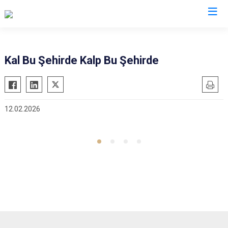
Afyonkarahisar
Kal Bu Şehirde Kalp Bu Şehirde
Başmakçı
Hocalar
Bayat
İhsaniye
12.02.2026
Bolvadin
İscehisar
Çay
Kızılören
Çobanlar
Sandıklı
Dazkırı
Şuhut
Dinar
Sultandağı
Emirdağ
Sinanpaşa
Evciler